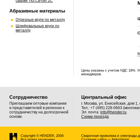
сварки TIG Св-08Г2С
Абразивные материалы
Ц
Отрезные круги по металлу
Шлифовальные круги по
металлу
С
М
Цены указаны с учетом НДС 18%. У
менеджеров.
Сотрудничество
Центральный офис
Приглашаем оптовые компании
г. Москва, ул. Енисейская, дом 1, 
и представителей в регионах к
Тел.: +7 (495) 228-0663 (многок
сотрудничеству на долгосрочной
Эл. почта:
info@hender.ru
основе.
Схема проезда
Copyright © HENDER, 2009.
Сварочная проволока и электроды д
Все права защищены.
Создание сайта — NekoVision