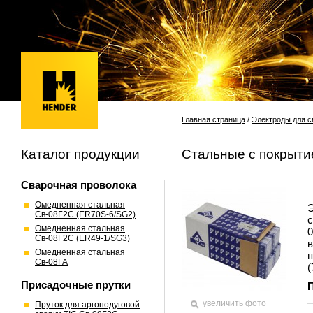
Главная страница
/
Электроды для с
Каталог продукции
Стальные с покрыт
Сварочная проволока
Омедненная стальная
Э
Св-08Г2С (ER70S-6/SG2)
с
Омедненная стальная
0
Св-08Г2С (ER49-1/SG3)
в
Омедненная стальная
п
Св-08ГА
(
Присадочные прутки
увеличить фото
Пруток для аргонодуговой