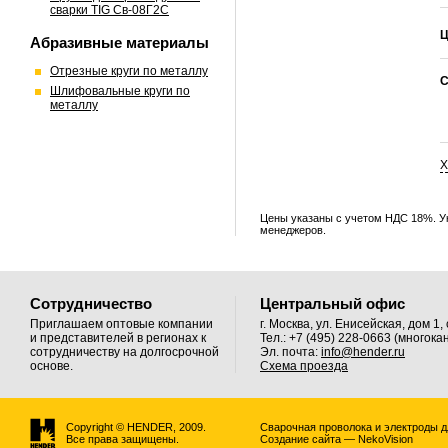
сварки TIG Св-08Г2С
Ц
Абразивные материалы
Отрезные круги по металлу
С
Шлифовальные круги по
металлу
Х
Цены указаны с учетом НДС 18%. У
менеджеров.
Сотрудничество
Центральный офис
Приглашаем оптовые компании
г. Москва, ул. Енисейская, дом 1, 
и представителей в регионах к
Тел.: +7 (495) 228-0663 (многок
сотрудничеству на долгосрочной
Эл. почта:
info@hender.ru
основе.
Схема проезда
Copyright © HENDER, 2009.
Сварочная проволока и электроды д
Все права защищены.
Создание сайта — NekoVision