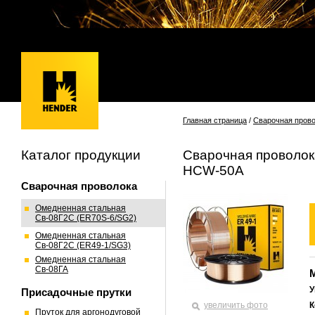
Главная страница
/
Сварочная пров
Каталог продукции
Сварочная проволок
HCW-50A
Сварочная проволока
Омедненная стальная
Св-08Г2С (ER70S-6/SG2)
Омедненная стальная
Св-08Г2С (ER49-1/SG3)
Омедненная стальная
Св-08ГА
У
Присадочные прутки
увеличить фото
К
Пруток для аргонодуговой